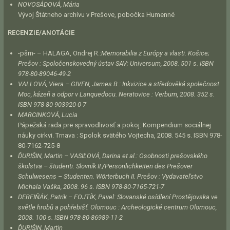
NOVOSÁDOVÁ, Mária
Vývoj Štátneho archívu v Prešove, pobočka Humenné
RECENZIE/ANOTÁCIE
-pšm- – HALAGA, Ondrej R.:
Memorabilia z Európy a vlasti
. Košice;
Prešov : Spoločenskovedný ústav SAV; Universum, 2008. 501 s. ISBN
978-80-89046-49-2
VALLOVÁ, Viera – GIVEN, James B.:
Inkvizice a středověká společnost.
Moc, kázeň a odpor v Lanquedocu
. Neratovice : Verbum, 2008. 352 s.
ISBN 978-80-903920-0-7
MARCINKOVÁ, Lucia
Pápežská rada pre spravodlivosť a pokoj: Kompendium sociálnej
náuky cirkvi. Trnava : Spolok svätého Vojtecha, 2008. 545 s. ISBN 978-
80-7162-725-8
ĎURIŠIN, Martin – VASIĽOVÁ, Darina et al.:
Osobnosti prešovského
školstva – študenti. Slovník II.
/
Persönlichkeiten des Prešover
Schulwesens – Studenten. Wörterbuch II
. Prešov : Vydavateľstvo
Michala Vaška, 2008. 96 s. ISBN 978-80-7165-721-7
DERFIŇÁK, Patrik – FOJTÍK, Pavel:
Slovanské osídlení Prostějovska ve
světle hrobů a pohřebišť
. Olomouc : Archeologické centrum Olomouc,
2008. 100 s. ISBN 978-80-86989-11-2
ĎURIŠIN, Martin