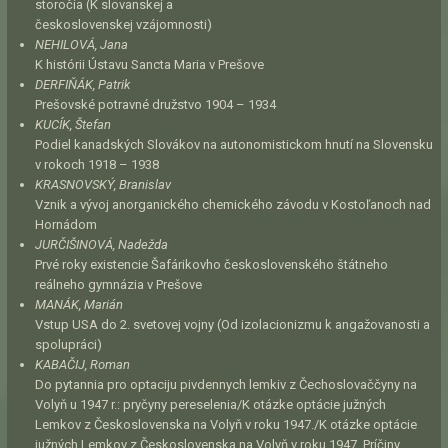
storočia (K slovanskej a
československej vzájomnosti)
NEHILOVÁ, Jana
K histórii Ústavu Sancta Maria v Prešove
DERFIŇÁK, Patrik
Prešovské potravné družstvo 1904 – 1934
KUCÍK, Štefan
Podiel kanadských Slovákov na autonomistickom hnutí na Slovensku
v rokoch 1918 – 1938
KRASNOVSKÝ, Branislav
Vznik a vývoj anorganického chemického závodu v Kostoľanoch nad
Hornádom
JURČIŠINOVÁ, Nadežda
Prvé roky existencie Šafárikovho československého štátneho
reálneho gymnázia v Prešove
MANÁK, Marián
Vstup USA do 2. svetovej vojny (Od izolacionizmu k angažovanosti a
spolupráci)
KABAČIJ, Roman
Do pytannia pro optaciju pivdennych lemkiv z Čechoslovaččyny na
Volyň u 1947 r.: pryčyny pereselenia/K otázke optácie južných
Lemkov z Československa na Volyň v roku 1947./K otázke optácie
južných Lemkov z Československa na Volyň v roku 1947. Príčiny