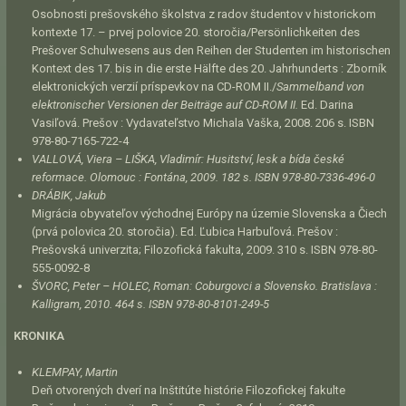
Osobnosti prešovského školstva z radov študentov v historickom
kontexte 17. – prvej polovice 20. storočia/Persönlichkeiten des
Prešover Schulwesens aus den Reihen der Studenten im historischen
Kontext des 17. bis in die erste Hälfte des 20. Jahrhunderts : Zborník
elektronických verzií príspevkov na CD-ROM II./
Sammelband von
elektronischer Versionen der Beiträge auf CD-ROM II.
Ed. Darina
Vasiľová. Prešov : Vydavateľstvo Michala Vaška, 2008. 206 s. ISBN
978-80-7165-722-4
VALLOVÁ, Viera – LIŠKA, Vladimír:
Husitství, lesk a bída české
reformace.
Olomouc : Fontána, 2009. 182 s. ISBN 978-80-7336-496-0
DRÁBIK, Jakub
Migrácia obyvateľov východnej Európy na územie Slovenska a Čiech
(prvá polovica 20. storočia). Ed. Ľubica Harbuľová. Prešov :
Prešovská univerzita; Filozofická fakulta, 2009. 310 s. ISBN 978-80-
555-0092-8
ŠVORC, Peter – HOLEC, Roman:
Coburgovci a Slovensko
. Bratislava :
Kalligram, 2010. 464 s. ISBN 978-80-8101-249-5
KRONIKA
KLEMPAY, Martin
Deň otvorených dverí na Inštitúte histórie Filozofickej fakulte