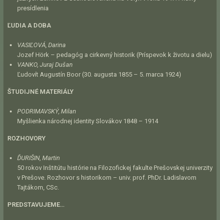
presídlenia
ĽUDIA A DOBA
VASIĽOVÁ, Darina
Jozef Hörk – pedagóg a cirkevný historik (Príspevok k životu a dielu)
VANKO, Juraj Dušan
Ľudovít Augustín Boor (30. augusta 1855 – 5. marca 1924)
ŠTUDIJNÉ MATERIÁLY
PODRIMAVSKÝ, Milan
Myšlienka národnej identity Slovákov 1848 – 1914
ROZHOVORY
ĎURIŠIN, Martin
50 rokov Inštitútu histórie na Filozofickej fakulte Prešovskej univerzity
v Prešove.
Rozhovor s historikom – univ. prof. PhDr. Ladislavom
Tajtákom, CSc.
PREDSTAVUJEME…