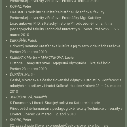
Prešovskej univerzity v Prešove. Prešov 3. február 2010
KOVAĽ, Peter
ERASMUS mobility na Inštitúte histórie Filozofickej fakulty
Prešovskej univerzity v Prešove. Prednášky Mgr. Kateřiny
Lozoviukovej, PhD. z Katedry historie Přírodovědně-humanitní a
pedagogické fakulty Technické univerzity v Liberci. Prešov 22. – 25.
marec 2010
DERFIŇÁK, Patrik
Odborný seminár Kresťanská kultúra a jej miesto v dejinách Prešova.
Prešov 23. marec 2010
KLEMPAY, Martin – MARCINKOVÁ, Lucia
Historia – magistra vitae. Dejepisná olympiáda – krajské kolo.
Prešov 23. marec 2010
ĎURIŠIN, Martin
České, slovenské a československé dějiny 20. století. V. Konferencia
mladých historikov v Hradci Králové. Hradec Králové 23. – 24. marec
2010
JURČIŠINOVÁ, Nadežda
S Erasmom v Liberci. Študijný pobyt na Katedre historie
Přírodovědně-humanitní a pedagogické fakulty Technické univerzity v
Liberci. Liberec 29. marec – 2. apríl 2010
ŠVORC, Peter
32. zasadnutie Slovensko-českej/Česko-slovenskej komisie