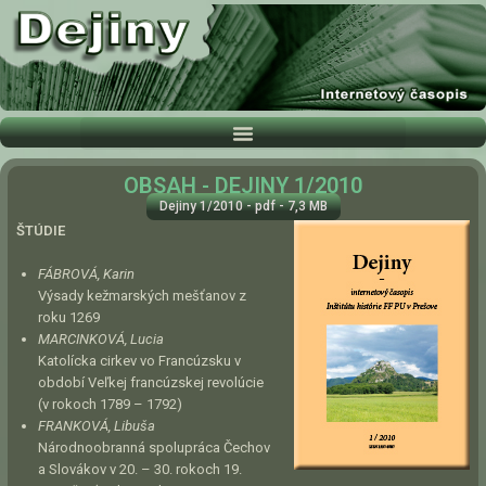
OBSAH - DEJINY 1/2010
Dejiny 1/2010 - pdf - 7,3 MB
ŠTÚDIE
FÁBROVÁ, Karin
Výsady kežmarských mešťanov z
roku 1269
MARCINKOVÁ, Lucia
Katolícka cirkev vo Francúzsku v
období Veľkej francúzskej revolúcie
(v rokoch 1789 – 1792)
FRANKOVÁ, Libuša
Národnoobranná spolupráca Čechov
a Slovákov v 20. – 30. rokoch 19.