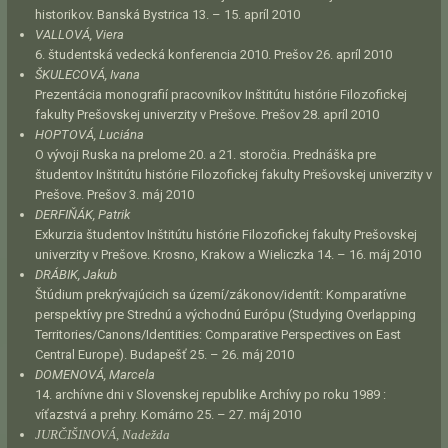
historikov. Banská Bystrica 13. – 15. apríl 2010
VALLOVÁ, Viera
6. študentská vedecká konferencia 2010. Prešov 26. apríl 2010
ŠKULECOVÁ, Ivana
Prezentácia monografií pracovníkov Inštitútu histórie Filozofickej
fakulty Prešovskej univerzity v Prešove. Prešov 28. apríl 2010
HOPTOVÁ, Luciána
O vývoji Ruska na prelome 20. a 21. storočia. Prednáška pre
študentov Inštitútu histórie Filozofickej fakulty Prešovskej univerzity v
Prešove. Prešov 3. máj 2010
DERFIŇÁK, Patrik
Exkurzia študentov Inštitútu histórie Filozofickej fakulty Prešovskej
univerzity v Prešove. Krosno, Krakow a Wieliczka 14. – 16. máj 2010
DRÁBIK, Jakub
Štúdium prekrývajúcich sa území/zákonov/identít: Komparatívne
perspektívy pre Strednú a východnú Európu (Studying Overlapping
Territories/Canons/Identities: Comparative Perspectives on East
Central Europe). Budapešť 25. – 26. máj 2010
DOMENOVÁ, Marcela
14. archívne dni v Slovenskej republike Archívy po roku 1989 :
víťazstvá a prehry. Komárno 25. – 27. máj 2010
JURČIŠINOVÁ, Nadežda