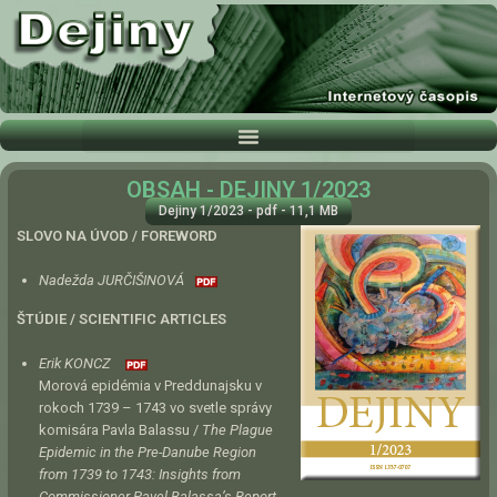
OBSAH - DEJINY 1/2023
Dejiny 1/2023 - pdf - 11,1 MB
SLOVO NA ÚVOD / FOREWORD
Nadežda JURČIŠINOVÁ
ŠTÚDIE / SCIENTIFIC ARTICLES
Erik KONCZ
Morová epidémia v Preddunajsku v
rokoch 1739 – 1743 vo svetle správy
komisára Pavla Balassu /
The Plague
Epidemic in the Pre-Danube Region
from 1739 to 1743: Insights from
Commissioner Pavel Balassa’s Report