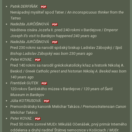
Patrik DERFIŇÁK
Nenápadný mysliteľ spod Tatier /
An inconspicuous thinker from the
Tatras
Nadežda JURČIŠINOVÁ
Návšteva cisára Jozefa II. pred 240 rokmi v Bardejove /
Emperor
Joseph II‘s visit to Bardejov happened 240 years ago
Nadežda JURČIŠINOVÁ
Pred 230 rokmi sa narodil spišský biskup Ladislav Zábojský /
Spiš
Bishop Ladislav Zábojský was born 230 years ago
Peter KOVAĽ
Pred 140 rokmi sa narodil gréckokatolícky kňaz a historik Nikolaj A.
Beskid /
Greek Catholic priest and historian Nikolaj A. Beskid was born
140 years ago
František GUTEK
120 rokov Šarišského múzea v Bardejove /
120 years of Šariš
Museum in Bardejov
Júlia KOTRUSOVÁ
Premonštrátsky kanonik Melichar Takács /
Premonstratensian Canon
Melichar Takács
Peter KOVAĽ
Pred 50 rokmi zomrel MUDr. Mikuláš Očenášek, prvý primár Interného
oddelenia a druhý riaditeľ Štátnej nemocnice v Košiciach /
MUDr.