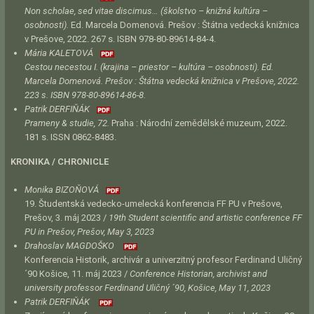
Non scholae, sed vitae discimus… (školstvo – knižná kultúra –
osobnosti).
Ed. Marcela Domenová. Prešov : Štátna vedecká knižnica
v Prešove, 2022. 267 s. ISBN 978-80-89614-84-4.
Mária KALETOVÁ
Cestou necestou I. (krajina – priestor – kultúra – osobnosti).
Ed.
Marcela Domenová. Prešov : Štátna vedecká knižnica v Prešove, 2022.
223 s. ISBN 978-80-89614-86-8.
Patrik DERFIŇÁK
Prameny & studie, 72.
Praha : Národní zemědělské muzeum, 2022.
181 s. ISSN 0862-8483.
KRONIKA / CHRONICLE
Monika BIZOŇOVÁ
19. Študentská vedecko-umelecká konferencia FF PU v Prešove,
Prešov, 3. máj 2023 /
19th Student scientific and artistic conference FF
PU in Prešov, Prešov, May 3, 2023
Drahoslav MAGDOŠKO
Konferencia Historik, archivár a univerzitný profesor Ferdinand Uličný
´90 Košice, 11. máj 2023 /
Conference Historian, archivist and
university professor Ferdinand Uličný ´90, Košice, May 11, 2023
Patrik DERFIŇÁK