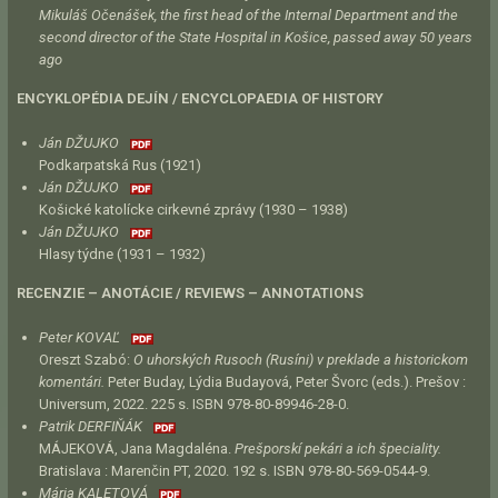
Mikuláš Očenášek, the first head of the Internal Department and the
second director of the State Hospital in Košice, passed away 50 years
ago
ENCYKLOPÉDIA DEJÍN / ENCYCLOPAEDIA OF HISTORY
Ján DŽUJKO
Podkarpatská Rus (1921)
Ján DŽUJKO
Košické katolícke cirkevné zprávy (1930 – 1938)
Ján DŽUJKO
Hlasy týdne (1931 – 1932)
RECENZIE – ANOTÁCIE / REVIEWS – ANNOTATIONS
Peter KOVAĽ
Oreszt Szabó:
O uhorských Rusoch (Rusíni) v preklade a historickom
komentári.
Peter Buday, Lýdia Budayová, Peter Švorc (eds.). Prešov :
Universum, 2022. 225 s. ISBN 978-80-89946-28-0.
Patrik DERFIŇÁK
MÁJEKOVÁ, Jana Magdaléna.
Prešporskí pekári a ich špeciality.
Bratislava : Marenčin PT, 2020. 192 s. ISBN 978-80-569-0544-9.
Mária KALETOVÁ