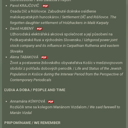
Pavol KRAJČOVIČ
Osada Díč a Rišňovce. Zabudnuté dcérske osídlenie
malokarpatských huncokárov /
Settlement DÍČ and Rišňovce. The
forgotten daughter settlement of Holzhackers in Malé Karpaty
David HUBENÝ
Užhorodská elektrářská akciová společnost a její působení na
Podkarpatské Rusi a východním Slovensku /
Uzhgorod power joint
stock company and its influence in Carpathian Ruthenia and eastern
Slovakia
Alena TABAKOVÁ
Život a postavenie židovského obyvateľstva Košíc v medzivojnovom
období z pohľadu dobových periodík /
Life and Status of the Jewish
Population in Košice during the Interwar Period from the Perspective of
Contemporary Periodicals
ĽUDIA A DOBA / PEOPLE AND TIME
Annamária KÓNYOVÁ
Rozlúčili sme sa kolegom Mariánom Vizdalom /
We said farewell to
Marián Vizdal
PRIPOMÍNAME / WE REMEMBER