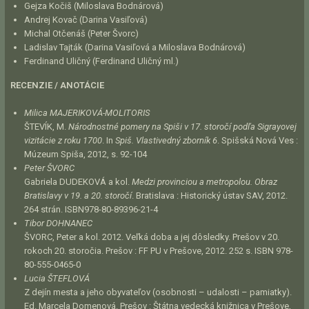
Gejza Kočiš (Miloslava Bodnárová)
Andrej Kovač (Darina Vasiľová)
Michal Otčenáš (Peter Švorc)
Ladislav Tajták (Darina Vasiľová a Miloslava Bodnárová)
Ferdinand Uličný (Ferdinand Uličný ml.)
RECENZIE / ANOTÁCIE
Milica MAJERIKOVÁ-MOLITORIS
ŠTEVÍK, M.
Národnostné pomery na Spiši v 17. storočí podľa Sigrayovej
vizitácie z roku 1700
. In
Spiš. Vlastivedný zborník 6
. Spišská Nová Ves :
Múzeum Spiša, 2012, s. 92-104
Peter ŠVORC
Gabriela DUDEKOVÁ a kol.
Medzi provinciou a metropolou. Obraz
Bratislavy v 19. a 20. storočí
. Bratislava : Historický ústav SAV, 2012.
264 strán. ISBN978-80-89396-21-4
Tibor DOHNANEC
ŠVORC, Peter a kol. 2012. Veľká doba a jej dôsledky. Prešov v 20.
rokoch 20. storočia. Prešov : FF PU v Prešove, 2012. 252 s. ISBN 978-
80-555-0465-0
Lucia ŠTEFLOVÁ
Z dejín mesta a jeho obyvateľov (osobnosti – udalosti – pamiatky).
Ed. Marcela Domenová. Prešov : Štátna vedecká knižnica v Prešove,