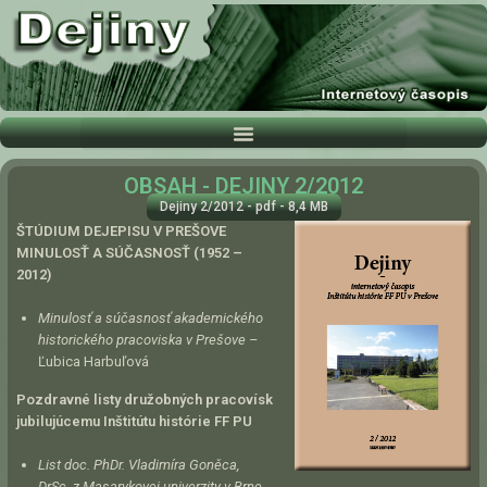
OBSAH - DEJINY 2/2012
Dejiny 2/2012 - pdf - 8,4 MB
ŠTÚDIUM DEJEPISU V PREŠOVE
MINULOSŤ A SÚČASNOSŤ (1952 –
2012)
Minulosť a súčasnosť akademického
historického pracoviska v Prešove –
Ľubica Harbuľová
Pozdravné listy družobných pracovísk
jubilujúcemu Inštitútu
histórie FF PU
List doc. PhDr. Vladimíra Goněca,
DrSc. z Masarykovej univerzity v Brne