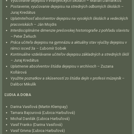
Vyučovanie dejepisu v evanjelických školách
– Marián Damankoš
Postavenie, vyučovanie dejepisu na stredných odborných školách –
Juraj Kredátus
Uplatniteľnosť absolventov dejepisu na vysokých školách a vedeckých
pracoviskách
– Ján Mojdis
Interdisciplinárne dimenzie prešovskej historiografie z pohľadu slavistu
–
Peter Žeňuch
Práca učiteľa dejepisu na gymnáziu a aktuálny stav výučby dejepisu v
rámci isced 3a
– Ľubomír Sobek
Kontinuálne vzdelávanie učiteľov dejepisu základných a stredných škôl
–
Juraj Kredátus
Uplatnenie absolventov štúdia dejepisu v archívoch –
Zuzana
Kollárová
Využitie poznatkov a skúseností zo štúdia dejín v profesii múzejník –
Dalibor Mikulík
ĽUDIA A DOBA
Darina Vasiľová (Martin Klempay)
Tamara Bajcurová (Ľubica Harbuľová)
Michal Danilák (Ľubica Harbuľová)
Vasiľ Franko (Darina Vasiľová)
Vasiľ Grivna (Ľubica Harbuľová)