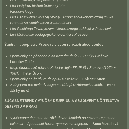
List Instytutu historii Uniwersytetu
Rzesowskiego
List Państwówej Wyszej Szkoly Techniczno-ekonomicznej im. ks.
Bronislawa Marklewicza w Jaroslawiu
List Polskiego Towarysztwa Historicznego, oddzial w Rzeszowie
List Metodicko-pedagogického centra v Prešove
Štúdium dejepisu v Prešove v spomienkach absolventov
Spomienky na pôsobenie na Katedre dejín FF UPJŠ v Prešove –
Ladislav Tajták
Moje študentské roky na Katedre dejín FF UPJŠ v Prešove (1976 –
1981) –
Peter Švorc
Spomienky na štúdium dejepisu v Prešove
– Róbert Kotian
Z dejepisu ma niekedy najviac skúšajú rozhlasoví bakalári –
Ivana
Jáchymová
SÚČASNÉ TRENDY VÝUČBY DEJEPISU A ABSOLVENT UČITEĽSTVA
DEJEPISU V PRAXI
Vyučovanie dejepisu na základných školách po novom. Dejepisná
exkurzia – špecifická forma vyučovania dejepisu
– Anna Vizdalová