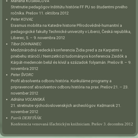
Mariana KOSMAČOVÁ
Stretnutie pedagógov Inštitútu histórie FF PU so študentmi prvého
ročníka. Prešov 11. októbra 2012
Peter KOVAĽ
Erasmus mobilita na Katedre historie Přírodovědně-humanitní a
pedagogické fakulty Technické univerzity v Liberci, Česká republika,
Liberec, 5. – 9. novembra 2012
Tibor DOHNANEC
Medzinárodná vedecká konferencia Židia pred a za Karpatmi v
priebehu stáročí / Nemzetközi tudományos konferencia Zsidók a
Kárpát-medencén belül és kívül a századok folyamán. Prešov 8. – 9.
novembra 2012
Peter ŠVORC
Profil absolventa odboru história. Kurikulárne programy a
pripravenosť absolventov odboru história na prax. Prešov 21. – 23.
november 2012
Adriána VOĽANSKÁ
21. stretnutie východoslovenských archeológov. Kežmarok 21.
november 2012
Patrik DERFIŇÁK
Konferencia venovaná šľachtickým knižniciam. Prešov 3. decembra 2012