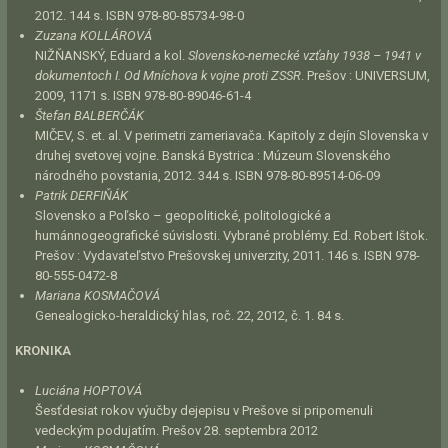
2012. 144 s. ISBN 978-80-85734-98-0
Zuzana KOLLÁROVÁ
NIŽŇANSKÝ, Eduard a kol.
Slovensko-nemecké vzťahy 1938 – 1941 v
dokumentoch I. Od Mníchova k vojne proti ZSSR
. Prešov : UNIVERSUM,
2009, 1171 s. ISBN 978-80-89046-61-4
Štefan BALBERČÁK
MIČEV, S. et. al. V perimetri zameriavača. Kapitoly z dejín Slovenska v
druhej svetovej vojne. Banská Bystrica : Múzeum Slovenského
národného povstania, 2012. 344 s. ISBN 978-80-89514-06-09
Patrik DERFIŇÁK
Slovensko a Poľsko – geopolitické, politologické a
humánnogeografické súvislosti. Vybrané problémy. Ed. Robert Ištok.
Prešov : Vydavateľstvo Prešovskej univerzity, 2011. 146 s. ISBN 978-
80-555-0472-8
Mariana KOSMAČOVÁ
Genealogicko-heraldický hlas, roč. 22, 2012, č. 1. 84 s.
KRONIKA
Luciána HOPTOVÁ
Šesťdesiat rokov výučby dejepisu v Prešove si pripomenuli
vedeckým podujatím. Prešov 28. septembra 2012